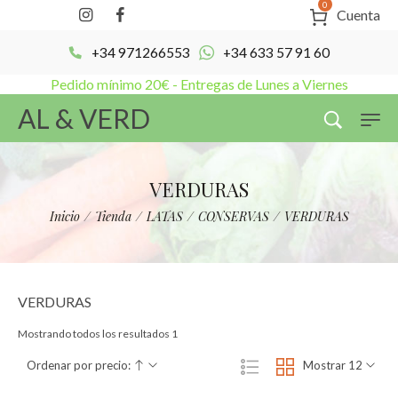
0
Cuenta
+34 971266553
+34 633 57 91 60
Pedido mínimo 20€ - Entregas de Lunes a Viernes
AL & VERD
VERDURAS
Inicio
/
Tienda
/
LATAS
/
CONSERVAS
/
VERDURAS
VERDURAS
Mostrando todos los resultados 1
Ordenar por precio:
Mostrar 12