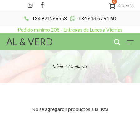
0
Cuenta
+34 971266553
+34 633 57 91 60
Pedido mínimo 20€ - Entregas de Lunes a Viernes
AL & VERD
Inicio
/
Comparar
No se agregaron productos a la lista