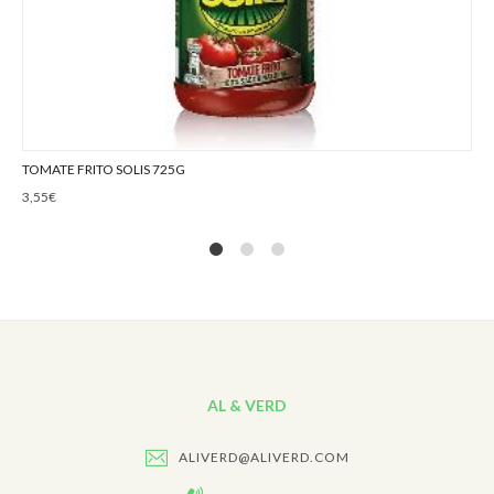
TOMATE FRITO SOLIS 725G
3,55
€
1
2
4
AL & VERD
ALIVERD@ALIVERD.COM