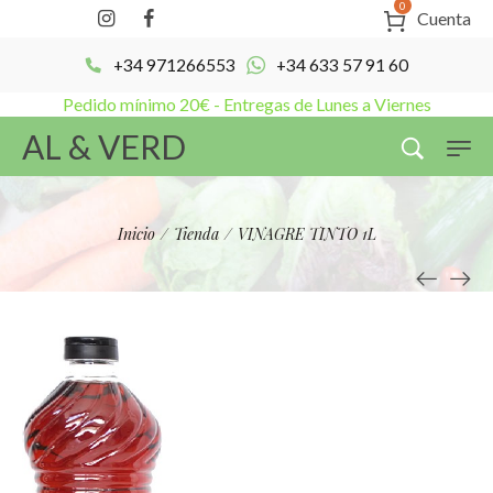
0
Cuenta
+34 971266553
+34 633 57 91 60
Pedido mínimo 20€ - Entregas de Lunes a Viernes
AL & VERD
Inicio
/
Tienda
/
VINAGRE TINTO 1L