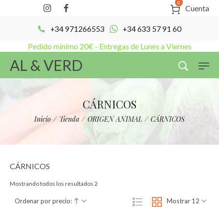
0
Cuenta
+34 971266553
+34 633 57 91 60
Pedido mínimo 20€ - Entregas de Lunes a Viernes
AL & VERD
CÁRNICOS
Inicio
/
Tienda
/
ORIGEN ANIMAL
/
CÁRNICOS
CÁRNICOS
Mostrando todos los resultados 2
Ordenar por precio:
Mostrar 12