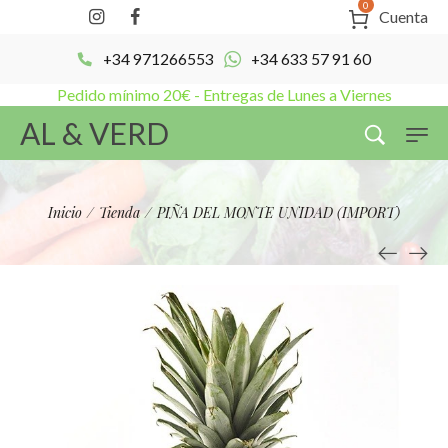
0
Cuenta
+34 971266553
+34 633 57 91 60
Pedido mínimo 20€ - Entregas de Lunes a Viernes
AL & VERD
Inicio
/
Tienda
/
PIÑA DEL MONTE UNIDAD (IMPORT)