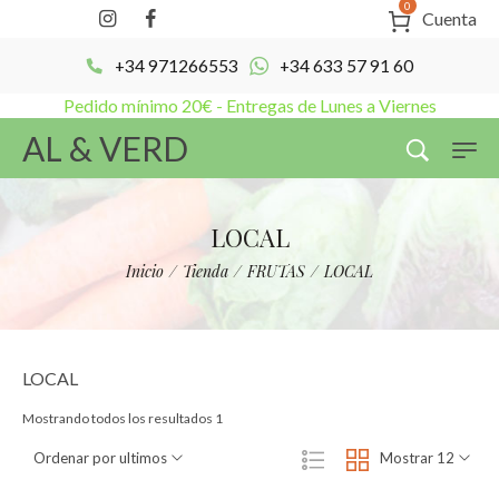
0
Cuenta
+34 971266553
+34 633 57 91 60
Pedido mínimo 20€ - Entregas de Lunes a Viernes
AL & VERD
LOCAL
Inicio
/
Tienda
/
FRUTAS
/
LOCAL
LOCAL
Mostrando todos los resultados 1
Ordenar por ultimos
Mostrar 12