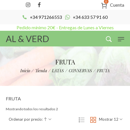
0
Cuenta
+34 971266553
+34 633 57 91 60
Pedido mínimo 20€ - Entregas de Lunes a Viernes
AL & VERD
FRUTA
Inicio
/
Tienda
/
LATAS
/
CONSERVAS
/
FRUTA
FRUTA
Mostrando todos los resultados 2
Ordenar por precio:
Mostrar 12