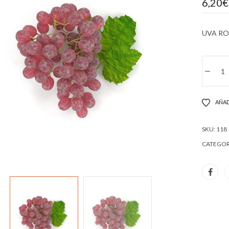
6,20
€
UVA RO
AÑAD
SKU:
118
CATEGOR