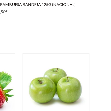
FRAMBUESA BANDEJA 125G (NACIONAL)
ARAND
,50
€
4,50
€