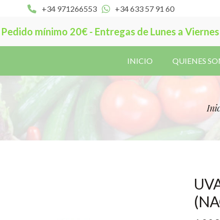
+34 971266553
+34 633 57 91 60
Pedido mínimo 20€ - Entregas de Lunes a Viernes
INICIO
QUIENES S
Ini
UVA
(NA