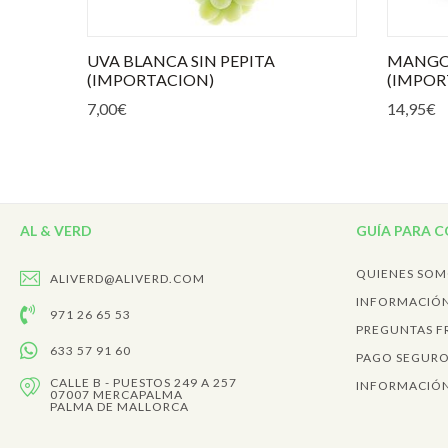
UVA BLANCA SIN PEPITA
MANGO
(IMPORTACION)
(IMPOR
7,00
€
14,95
€
AL & VERD
GUÍA PARA 
QUIENES SO
ALIVERD@ALIVERD.COM
INFORMACIÓN
971 26 65 53
PREGUNTAS F
633 57 91 60
PAGO SEGUR
CALLE B - PUESTOS 249 A 257
INFORMACIÓN
07007 MERCAPALMA
PALMA DE MALLORCA