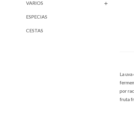
VARIOS
ESPECIAS
CESTAS
La uva
ferment
por rac
fruta f