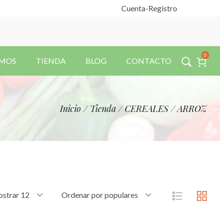
Cuenta
-Registro
0
OMOS
TIENDA
BLOG
CONTACTO
Inicio
/
Tienda
/
CEREALES
/
ARROZ
strar 12
Ordenar por populares