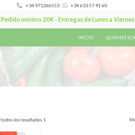
+34 971266553
+34 633 57 91 60
Pedido mínimo 20€ - Entregas de Lunes a Viernes
INICIO
QUIENES S
todos los resultados 1
Mo